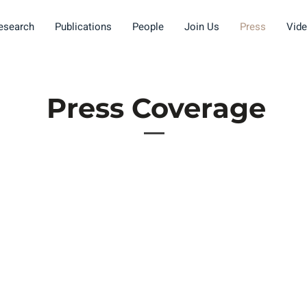
esearch
Publications
People
Join Us
Press
Vid
Press Coverage
ical
הכירו את צ'אקו, מטא-חומר חדש בעל זיכרון מכני
Cl
סדרתי