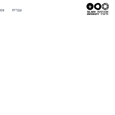
eos
עברית
assifying quantum secrets: Pendulum
experiment reveals insights into
topological materials