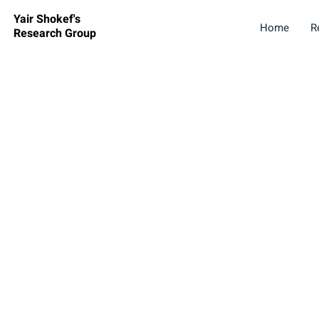
Yair Shokef's
Home
R
Research Group
Artificial nanomagnets inspire mechan
system with memory capability